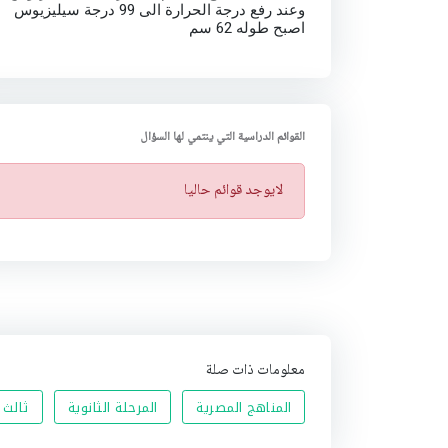
وعند رفع درجة الحرارة الى 99 درجة سيليزيوس
اصبح طوله 62 سم
القوائم الدراسية التي ينتمي لها السؤال
ت
لايوجد قوائم حاليا
ن
ب
ي
ه
معلومات ذات صلة
المناهج المصرية
المرحلة الثانوية
ثالث 