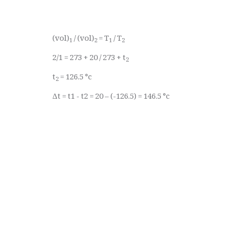
(vol)
/ (vol)
= T
/ T
1
2
1
2
2/1 = 273 + 20 / 273 + t
2
t
= 126.5
°
c
2
Δt = t1 - t2 = 20 – (-126.5) = 146.5
°
c