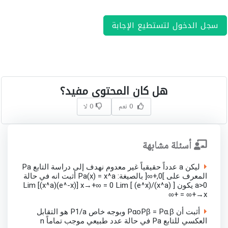
سجل الدخول لتستطيع الإجابة
هل كان المحتوى مفيد؟
0 نعم
0 لا
أسئلة مشابهة
ليكن a عدداً حقيقياً غير معدوم نهدف إلى دراسة التابع Pa
المعرف على ]0,+∞[ بالصيغة: Pa(x) = x^a أثبت انه في حالة
a>0 يكون Lim [(x^a)(e^-x)] x→+∞ = 0 Lim [ (e^x)/(x^a) ]
x→+∞ = +∞
أثبت أن PαoPβ = Pα.β وبوجه خاص P1/a هو التقابل
العكسي للتابع Pa في حالة عدد طبيعي موجب تماماً n