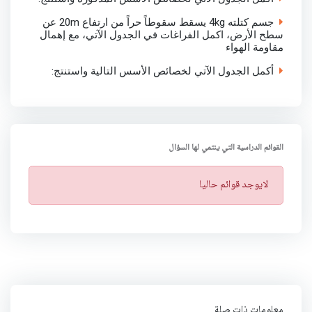
جسم كتلته 4kg يسقط سقوطاً حراً من ارتفاع 20m عن
سطح الأرض، اكمل الفراغات في الجدول الآتي، مع إهمال
مقاومة الهواء
أكمل الجدول الآتي لخصائص الأسس التالية واستنتج:
القوائم الدراسية التي ينتمي لها السؤال
ت
لايوجد قوائم حاليا
ن
ب
ي
ه
معلومات ذات صلة