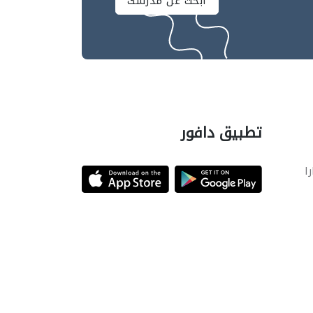
ابحث عن مدرسك
تطبيق دافور
را