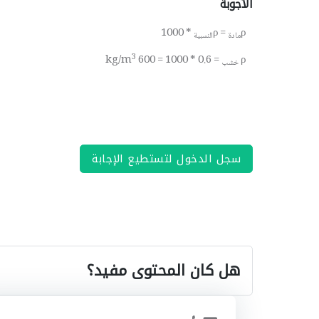
الأجوبة
* 1000
ρ
=
ρ
مادة
النسبية
3
= 0.6 * 1000 = 600 kg/m
ρ
خشب
سجل الدخول لتستطيع الإجابة
هل كان المحتوى مفيد؟