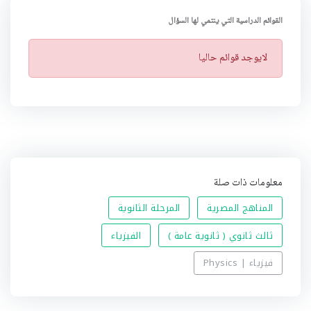
القوائم الدراسية التي ينتمي لها السؤال
ت
لايوجد قوائم حاليا
ن
ب
ي
ه
معلومات ذات صلة
المناهج المصرية
المرحلة الثانوية
ثالث ثانوي ( ثانوية عامة )
الفيزياء
فيزياء | Physics