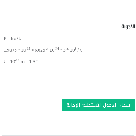
الأجوبة
E = hc / λ
-15
-34
8
1.9875 * 10
= 6.625 * 10
* 3 * 10
/ λ
-10
λ = 10
m = 1 A°
سجل الدخول لتستطيع الإجابة