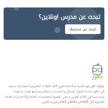
تبحث عن مدرس اونلاين؟
ابحث عن مدرسك
موقع دافور هو مكتبة متكاملة تحوي الاف الملفات التعليمية المجانية, ستجد
في دافور مئات الحلول لمسائل واختبارات سابقة ومشاريع لمواد جامعية
ومدرسية في العالم العربي وحتى لجميع التخصصات العامة والاختبارات العامة
العالمية كال toefl و Ielts و SAT وغيرها الكثير.