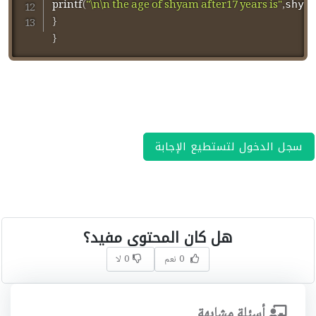
printf
(
"\n\n the age of shyam after17 years is"
,
shya
}
}
سجل الدخول لتستطيع الإجابة
هل كان المحتوى مفيد؟
0 نعم
0 لا
أسئلة مشابهة