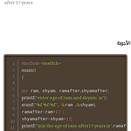
after 17 years
الأجوبة
#
include
<math.h>
main
(
)
{
int
,
,
,
;
 ram
 shyam
 ramafter
shyamafter
printf
(
"enter age of ram and shyam  \n"
)
;
scanf
(
"%f %f %f"
,
&
,
&
)
;
ram 
shyam
=
+
17
;
ramafter
ram
=
+
17
;
shyamafter
shyam
printf
(
"\n\n the age of ram after17 years is"
,
ramaft