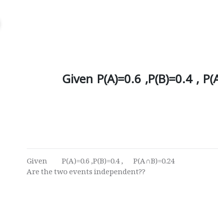
Given P(A)=0.6 ,P(B)=0.4 , P
Given P(A)=0.6 ,P(B)=0.4 , P(A∩B)=0.24
Are the two events independent??