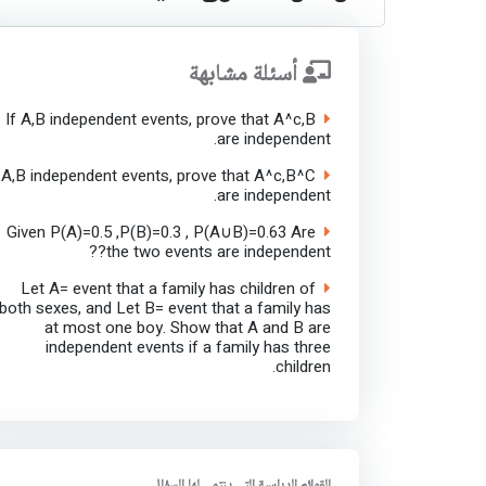
أسئلة مشابهة
If A,B independent events, prove that A^c,B
are independent.
f A,B independent events, prove that A^c,B^C
are independent.
Given P(A)=0.5 ,P(B)=0.3 , P(A∪B)=0.63 Are
the two events are independent??
Let A= event that a family has children of
both sexes, and Let B= event that a family has
at most one boy. Show that A and B are
independent events if a family has three
children.
القوائم الدراسية التي ينتمي لها السؤال