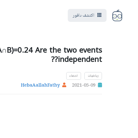
اكتشف دافور
(A∩B)=0.24 Are the two events
independent??
رياضيات
احصاء
HebaAallahFathy
2021-05-09