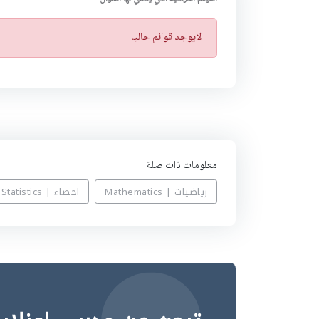
ت
لايوجد قوائم حاليا
ن
ب
ي
ه
معلومات ذات صلة
رياضيات | Mathematics
احصاء | Statistics