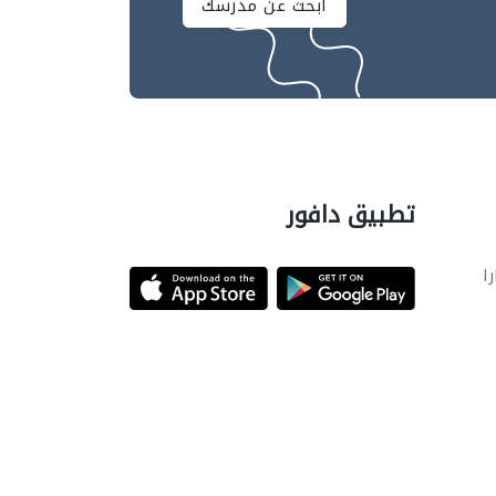
ابحث عن مدرسك
تطبيق دافور
را