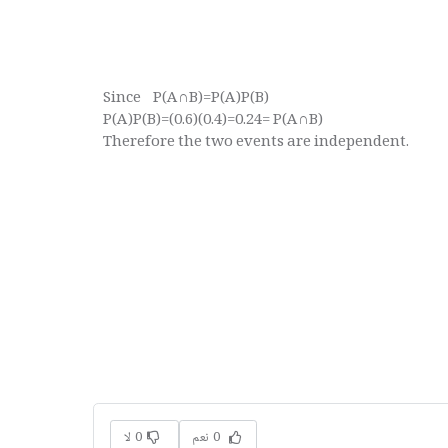
Since P(A∩B)=P(A)P(B)
P(A)P(B)=(0.6)(0.4)=0.24= P(A∩B)
Therefore the two events are independent.
0 نعم
0 لا