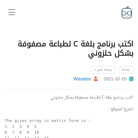
اكتب برنامج بلغة C لطباعة مصفوفة
بشكل حلزوني
برمجة
برمجة سي c
Wassim
2021-05-05
اكتب برنامج بلغة C لطباعة مصفوفة بشكل حلزوني
الخرج المتوقع :
The given array in matrix form is :  

1  2  3  4  5  

6  7  8  9  10  
