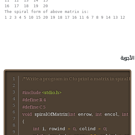
11  12  13  14  15  

16  17  18  19  20  

The spiral form of above matrix is: 

الأجوبة
/*Write a program in C to print a matrix in spiral f
#
include
<stdio.h>
#
define
R 
4
#
define
C 
5
void
spiralOfMatrix
(
int
,
int
,
int
 enrow
 encol
 a
{
int
,
=
0
,
=
0
;
 i
 rowind 
 colind 