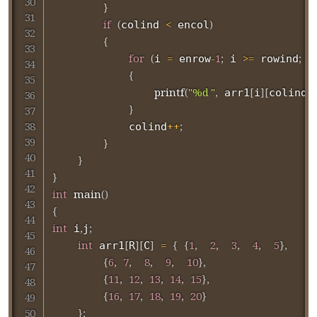
}
if
(
<
)
colind 
 encol
{
for
(
=
-
1
;
>=
;
--
i 
 enrow
 i 
 rowind
{
printf
(
"%d "
,
[
]
[
]
)
 arr1
i
colind
}
++
;
            colind
}
}
}
int
main
(
)
{
int
,
;
 i
j
int
[
]
[
]
=
{
{
1
,
2
,
3
,
4
,
5
}
,
 arr1
R
C
{
6
,
7
,
8
,
9
,
10
}
,
{
11
,
12
,
13
,
14
,
15
}
,
{
16
,
17
,
18
,
19
,
20
}
}
;