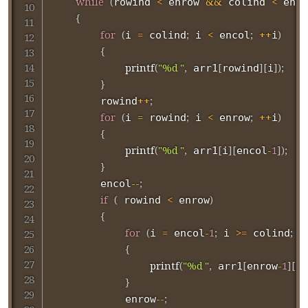
while
(
<
&&
<
rowind 
 enrow 
 colind 
 enco
{
for
(
=
;
<
;
++
)
i 
 colind
 i 
 encol
i
{
printf
(
"%d "
,
[
]
[
]
)
;
 arr1
rowind
i
}
++
;
        rowind
for
(
=
;
<
;
++
)
i 
 rowind
 i 
 enrow
i
{
printf
(
"%d "
,
[
]
[
-
1
]
)
;
 arr1
i
encol
}
--
;
        encol
if
(
<
)
 rowind 
 enrow
{
for
(
=
-
1
;
>=
;
--
i 
 encol
 i 
 colind
{
printf
(
"%d "
,
[
-
1
]
[
]
 arr1
enrow
i
}
--
;
            enrow