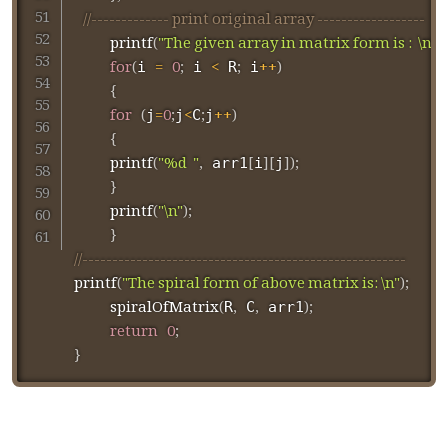
//------------- print original array ------------------	
printf
(
"The given array in matrix form is :  \n"
)
;
for
(
=
0
;
<
;
++
)
i 
 i 
 R
 i
{
for
(
=
0
;
<
;
++
)
j
j
C
j
{
printf
(
"%d  "
,
[
]
[
]
)
;
 arr1
i
j
}
printf
(
"\n"
)
;
}
//------------------------------------------------------ 	
printf
(
"The spiral form of above matrix is: \n"
)
;
spiralOfMatrix
(
,
,
)
;
R
 C
 arr1
return
0
;
}