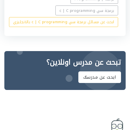
برمجة سي c | C programming
ابحث عن مسائل برمجة سي c | C programming بالانجليزي
تبحث عن مدرس اونلاين؟
ابحث عن مدرسك