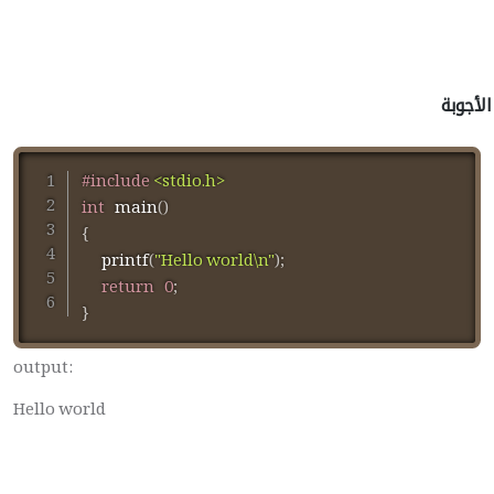
الأجوبة
#
include
<stdio.h>
int
main
(
)
{
printf
(
"Hello world\n"
)
;
return
0
;
}
output:
Hello world