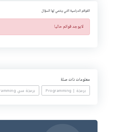
القوائم الدراسية التي ينتمي لها السؤال
ت
لايوجد قوائم حاليا
ن
ب
ي
ه
معلومات ذات صلة
برمجة | Programming
برمجة سي c | C programming