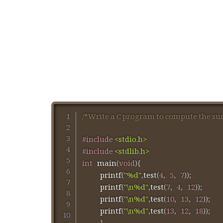
/*Write a C program to compute the sum o
#
include
<stdio.h>
#
include
<stdlib.h>
int
main
(
void
)
{
printf
(
"%d"
,
test
(
4
,
5
,
7
)
)
;
printf
(
"\n%d"
,
test
(
7
,
4
,
12
)
)
;
printf
(
"\n%d"
,
test
(
10
,
13
,
12
)
)
;
printf
(
"\n%d"
,
test
(
13
,
12
,
18
)
)
;