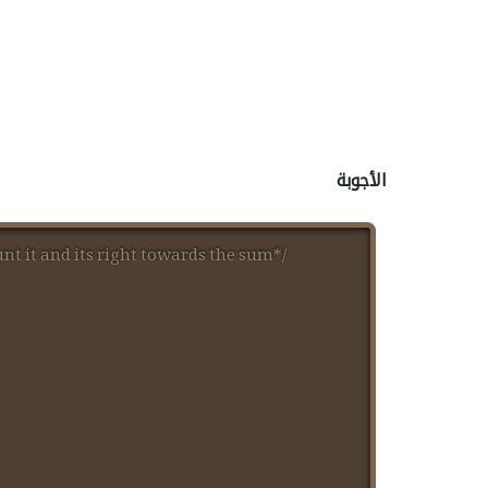
الأجوبة
unt it and its right towards the sum*/