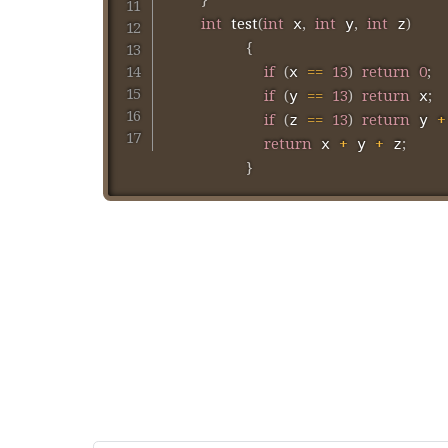
}
int
test
(
int
,
int
,
int
)
 x
 y
 z
{
if
(
==
13
)
return
0
;
x 
if
(
==
13
)
return
;
y 
 x
if
(
==
13
)
return
+
z 
 y 
return
+
+
;
 x 
 y 
 z
}