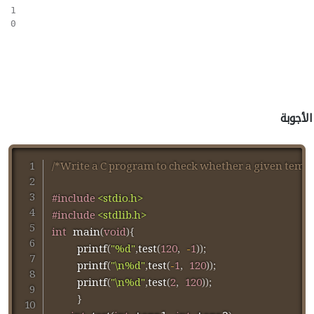
1

الأجوبة
/*Write a C program to check whether a given tempera
#
include
<stdio.h>
#
include
<stdlib.h>
int
main
(
void
)
{
printf
(
"%d"
,
test
(
120
,
-
1
)
)
;
printf
(
"\n%d"
,
test
(
-
1
,
120
)
)
;
printf
(
"\n%d"
,
test
(
2
,
120
)
)
;
}