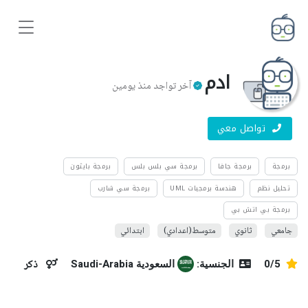
ادم
آخر تواجد منذ يومين
تواصل معي
برمجة
برمجة جافا
برمجة سي بلس بلس
برمجة بايثون
تحليل نظم
هندسة برمجيات UML
برمجة سي شارب
برمجة بي اتش بي
جامعي
ثانوي
متوسط(اعدادي)
ابتدائي
0/5
الجنسية:
السعودية Saudi-Arabia
ذكر