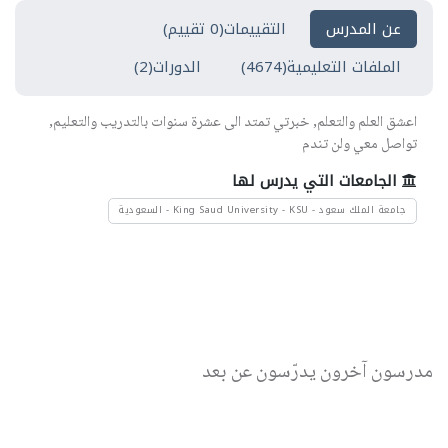
عن المدرس
التقييمات(0 تقييم)
الملفات التعليمية(4674)
الدورات(2)
اعشق العلم والتعلم, خبرتي تمتد الى عشرة سنوات بالتدريب والتعليم,
تواصل معي ولن تندم
الجامعات التي يدرس لها
جامعة الملك سعود - King Saud University - KSU - السعودية
مدرسون آخرون يدرّسون عن بعد