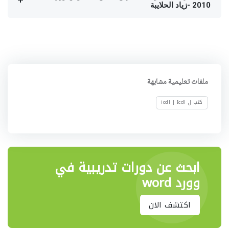
2010 -زياد الحلايبة
ملفات تعليمية مشابهة
كتب ل icdl | Icdl
ابحث عن دورات تدريبية في
وورد word
اكتشف الان