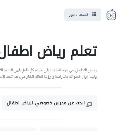
اكتشف دافور
تعلم رياض اطفال | ergarten
رياض الاطفال هي مرحلة مهمة في حياة كل طفل فهي البذرة الأ
وتبدا اول خطواته بالدراسة و رؤية العالم الخارجي, هنا تجد ال
ابحث عن مدرس خصوصي لرياض اطفال