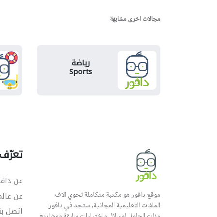
مجالات اخرى مشابهة
رياضة
Sports
تعرّف 
عن دافو
موقع دافور هو مكتبة متكاملة تحوي الاف
عن عال
الملفات التعليمية المجانية, ستجد في دافور
اتصل بن
مئات الحلول لمسائل واختبارات سابقة ومشاريع