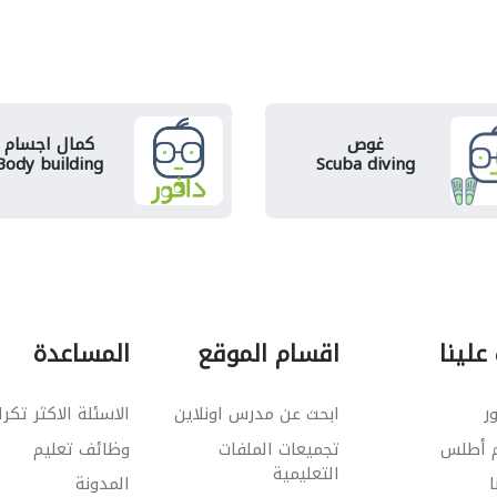
غوص
كمال اجسام
Body building
Scuba diving
علينا
اقسام الموقع
المساعدة
ر
ابحث عن مدرس اونلاين
الاسئلة الاكثر تكرا
م أطلس
تجميعات الملفات
وظائف تعليم
التعليمية
ا
المدونة