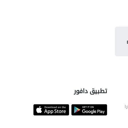
تطبيق دافور
را