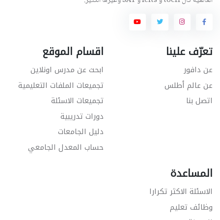
العالمية كال toefl و Ielts و SAT وغيرها الكثير.
تعرّف علينا
اقسام الموقع
عن دافور
ابحث عن مدرس اونلاين
عن عالم أطلس
تجميعات الملفات التعليمية
اتصل بنا
تجميعات الاسئلة
دورات تدريبية
دليل الجامعات
حساب المعدل الجامعي
المساعدة
الاسئلة الاكثر تكرارا
وظائف تعليم