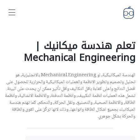
تعلم هندسة ميكانيك |
Mechanical Engineering
الهندسة الميكانيكية, او Mechanical Engineering بالانجليزية, هو
تحليل وتصميم وتطوير الانظمة والعمليات الميكانيكية والحرارية للحصول على
افضل النتائج واعلى كفاءة باقل التكاليف واقل تأثير ممكن ان يحدث على البيئة.
تشمل هذه العمليات انظمة التكييف, وانظمة التدفئة, والانظمة الانشائية, وانظمة
الطاقة, والانظمة الصحية, والتصنيع, ونقل الحركة, والتحكم, كما تهتم هندسة
الميكانيك بجميع اشكال الطاقة وانواعها, وذلك لانها تركّز على القوى والطاقة
والحركة بشكل جوهري.