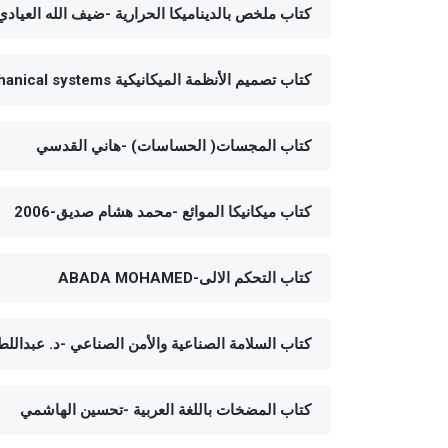
كتاب ملخص بالديناميكا الحرارية -ضيف الله العيادي
كتاب تصميم الأنظمة الميكانيكية design of mechanical systems -أسامة محمد المرضي سليمان خيال-2018
كتاب المجسات( الحساسات) -هاني القدسي
كتاب ميكانيكا الموائع -محمد هشام صديق-2006
كتاب التحكم الالى-ABADA MOHAMED
كتاب السلامة الصناعية والأمن الصناعي -د. عبدالل
كتاب المضخات باللغة العربية -تحسين الهاشمي