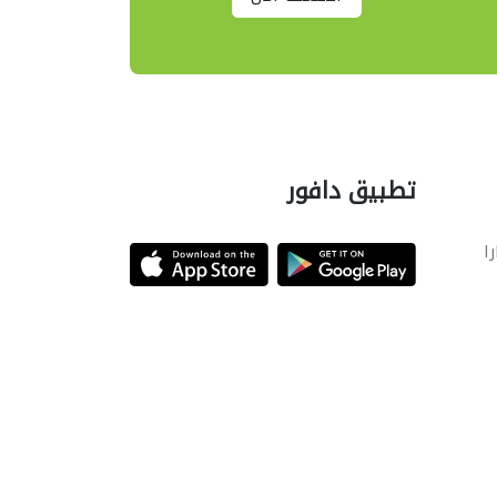
تطبيق دافور
را