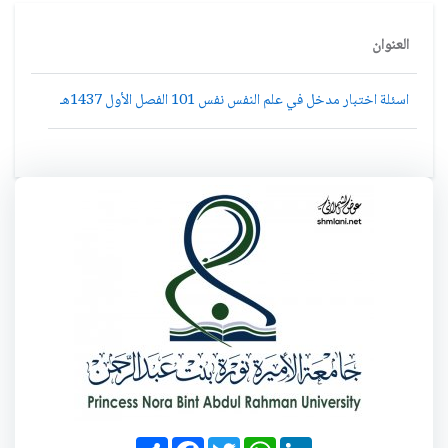
العنوان
اسئلة اختبار مدخل في علم النفس نفس 101 الفصل الأول 1437هـ
S
F
T
W
L