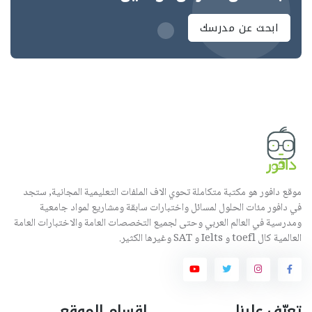
ابحث عن مدرسك
موقع دافور هو مكتبة متكاملة تحوي الاف الملفات التعليمية المجانية, ستجد
في دافور مئات الحلول لمسائل واختبارات سابقة ومشاريع لمواد جامعية
ومدرسية في العالم العربي وحتى لجميع التخصصات العامة والاختبارات العامة
العالمية كال toefl و Ielts و SAT وغيرها الكثير.
تعرّف علينا
اقسام الموقع