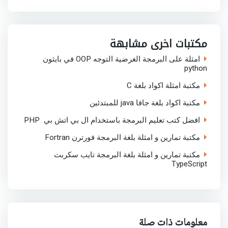
a
c
i
a
n
r
e
t
t
k
e
b
t
s
e
o
e
A
d
o
r
p
I
مكتبات اخرى مشابهة
k
p
n
امثلة على البرمجة الغرضية التوجه OOP في بايثون
python
مكتبة امثلة اكواد بلغة C
مكتبة اكواد بلغة جافا java للمبتدئين
افضل كتب تعليم البرمجة باستخدام ال بي اتش بي PHP
مكتبة تمارين و امثلة بلغة البرمجة فورترن Fortran
مكتبة تمارين و امثلة بلغة البرمجة تايب سكربت
TypeScript
معلومات ذات صلة