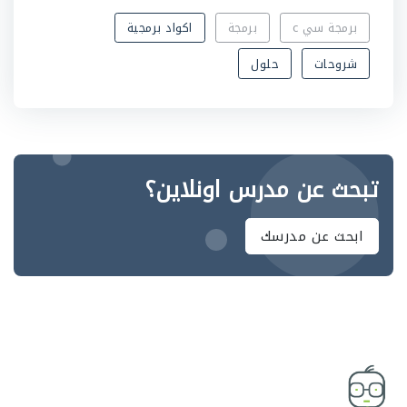
برمجة سي c
برمجة
اكواد برمجية
شروحات
حلول
تبحث عن مدرس اونلاين؟
ابحث عن مدرسك