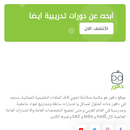
ابحث عن دورات تدريبية ايضا
اكتشف الان
موقع دافور هو مكتبة متكاملة تحوي الاف الملفات التعليمية المجانية, ستجد
في دافور مئات الحلول لمسائل واختبارات سابقة ومشاريع لمواد جامعية
ومدرسية في العالم العربي وحتى لجميع التخصصات العامة والاختبارات العامة
العالمية كال toefl و Ielts و SAT وغيرها الكثير.