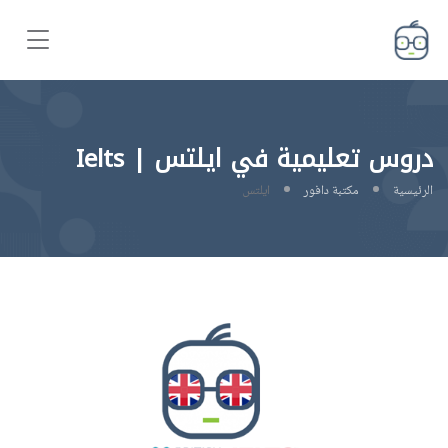
دروس تعليمية في ايلتس | Ielts
الرئيسية
مكتبة دافور
ايلتس