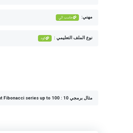
مهني:
حاسب الي
نوع الملف التعليمي :
كود
مثال برمجي 10 : Write a C Program to print Fibonacci series up to 100