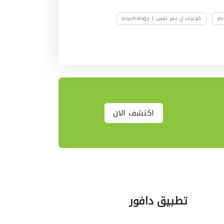
كويزات ل علم نفس | psychology
اكتشف الان
تطبيق دافور