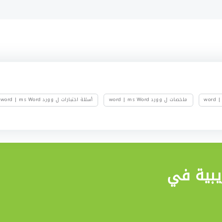
ملخصات ل وورد word | ms Word
أسئلة اختبارات ل وورد word | ms Word
يبية في