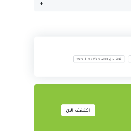
كويزات ل وورد word | ms Word
اكتشف الان