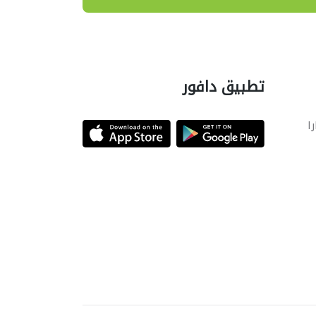
تطبيق دافور
را