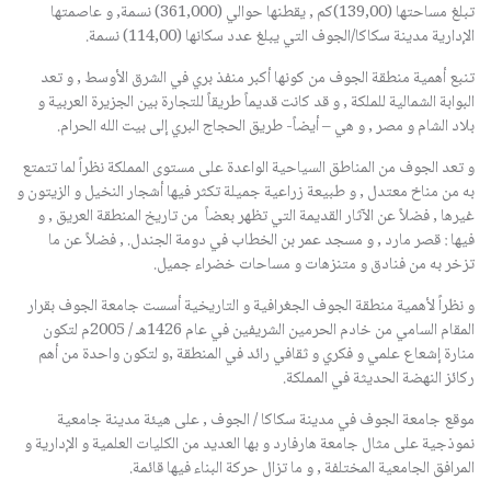
تبلغ مساحتها (139,00)كم , يقطنها حوالي (361,000) نسمة, و عاصمتها
الإدارية مدينة سكاكا/الجوف التي يبلغ عدد سكانها (114,00) نسمة.
تنبع أهمية منطقة الجوف من كونها أكبر منفذ بري في الشرق الأوسط , و تعد
البوابة الشمالية للملكة , و قد كانت قديماً طريقاً للتجارة بين الجزيرة العربية و
بلاد الشام و مصر , و هي – أيضاً- طريق الحجاج البري إلى بيت الله الحرام.
و تعد الجوف من المناطق السياحية الواعدة على مستوى المملكة نظراً لما تتمتع
به من مناخ معتدل , و طبيعة زراعية جميلة تكثر فيها أشجار النخيل و الزيتون و
غيرها , فضلاً عن الآثار القديمة التي تظهر بعضاً من تاريخ المنطقة العريق , و
فيها : قصر مارد , و مسجد عمر بن الخطاب في دومة الجندل. , فضلاً عن ما
تزخر به من فنادق و متنزهات و مساحات خضراء جميل.
و نظراً لأهمية منطقة الجوف الجغرافية و التاريخية أسست جامعة الجوف بقرار
المقام السامي من خادم الحرمين الشريفين في عام 1426هـ / 2005م لتكون
منارة إشعاع علمي و فكري و ثقافي رائد في المنطقة ,و لتكون واحدة من أهم
ركائز النهضة الحديثة في المملكة.
موقع جامعة الجوف في مدينة سكاكا / الجوف , على هيئة مدينة جامعية
نموذجية على مثال جامعة هارفارد و بها العديد من الكليات العلمية و الإدارية و
المرافق الجامعية المختلفة , و ما تزال حركة البناء فيها قائمة.