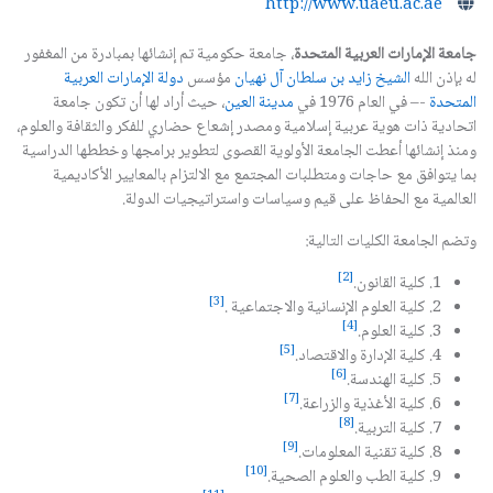
http://www.uaeu.ac.ae
جامعة الإمارات العربية المتحدة
، جامعة حكومية تم إنشائها بمبادرة من المغفور
له بإذن الله
الشيخ زايد بن سلطان آل نهيان
مؤسس
دولة الإمارات العربية
المتحدة
-– في العام 1976 في
مدينة العين
، حيث أراد لها أن تكون جامعة
اتحادية ذات هوية عربية إسلامية ومصدر إشعاع حضاري للفكر والثقافة والعلوم،
ومنذ إنشائها أعطت الجامعة الأولوية القصوى لتطوير برامجها وخططها الدراسية
بما يتوافق مع حاجات ومتطلبات المجتمع مع الالتزام بالمعايير الأكاديمية
العالمية مع الحفاظ على قيم وسياسات واستراتيجيات الدولة.
وتضم الجامعة الكليات التالية:
[2]
1. كلية القانون.
[3]
2. كلية العلوم الإنسانية والاجتماعية .
[4]
3. كلية العلوم.
[5]
4. كلية الإدارة والاقتصاد.
[6]
5. كلية الهندسة.
[7]
6. كلية الأغذية والزراعة.
[8]
7. كلية التربية.
[9]
8. كلية تقنية المعلومات.
[10]
9. كلية الطب والعلوم الصحية.