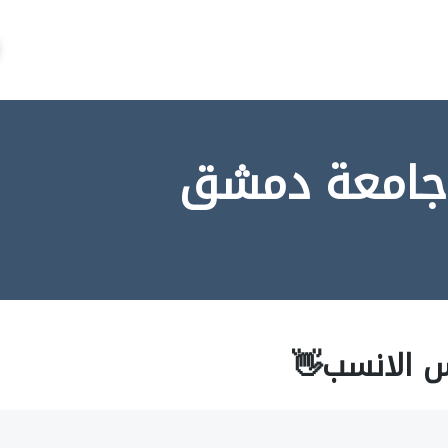
جامعة دمشق
س الانسب👋