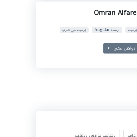
Omran Alfare
برمجة
برمجة Angular
برمجة سي شارب
تواصل معي
عامة
وظائف تدريس وتعليم