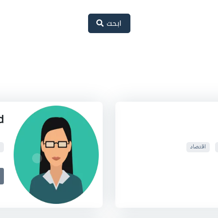
ابحث
d
اقتصاد