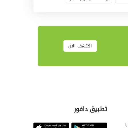
اكتشف الان
تطبيق دافور
را