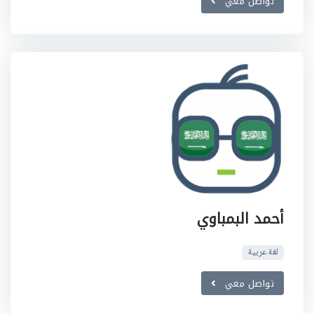
تواصل معي
أحمد البمباوي
لغة عربية
تواصل معي