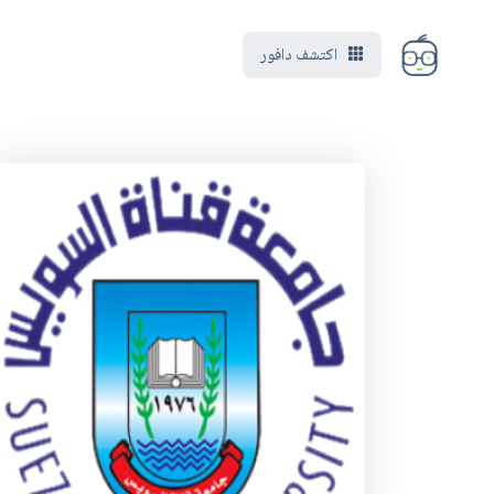
اكتشف دافور