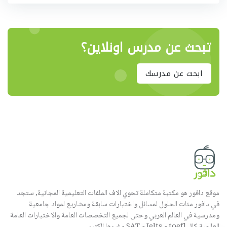
تبحث عن مدرس اونلاين؟
ابحث عن مدرسك
موقع دافور هو مكتبة متكاملة تحوي الاف الملفات التعليمية المجانية, ستجد
في دافور مئات الحلول لمسائل واختبارات سابقة ومشاريع لمواد جامعية
ومدرسية في العالم العربي وحتى لجميع التخصصات العامة والاختبارات العامة
العالمية كال toefl و Ielts و SAT وغيرها الكثير.