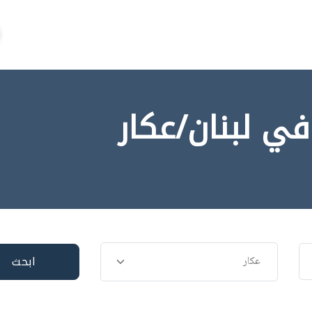
ي لبنان/عكار
ابحث