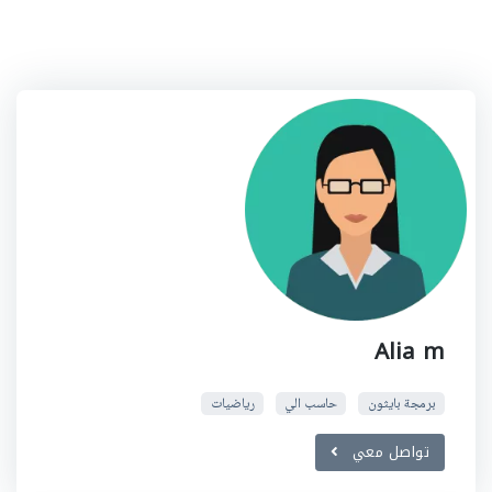
Alia m
برمجة بايثون
حاسب الي
رياضيات
تواصل معي