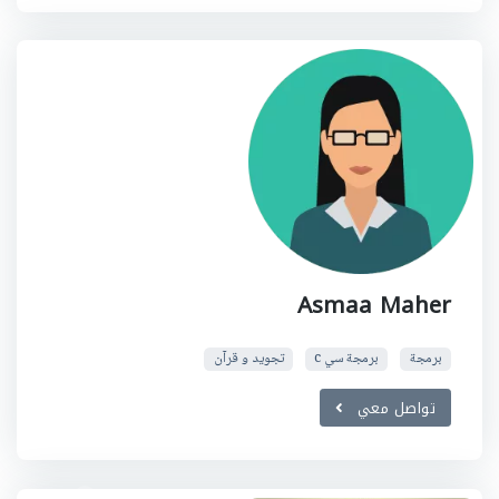
Asmaa Maher
برمجة
برمجة سي c
تجويد و قرآن
تواصل معي