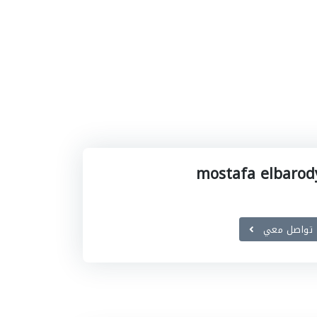
mostafa elbarod
تواصل معي