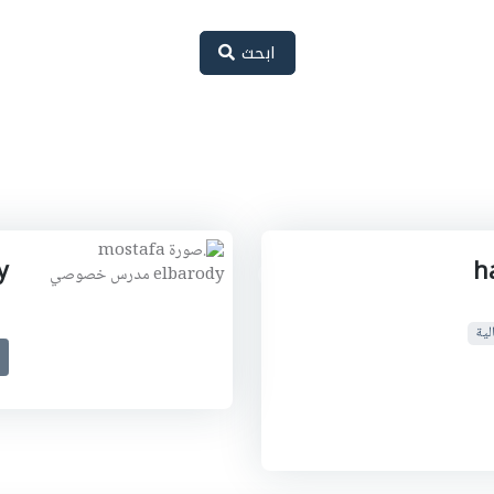
ابحث
y
h
لية