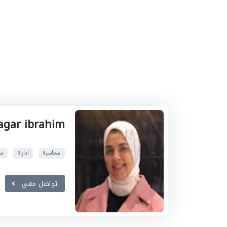
agar ibrahim
محاسبة
ادارة
ما
تواصل معي