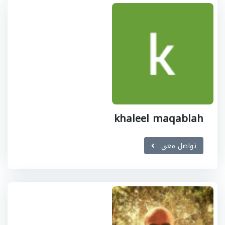
khaleel maqablah
تواصل معي