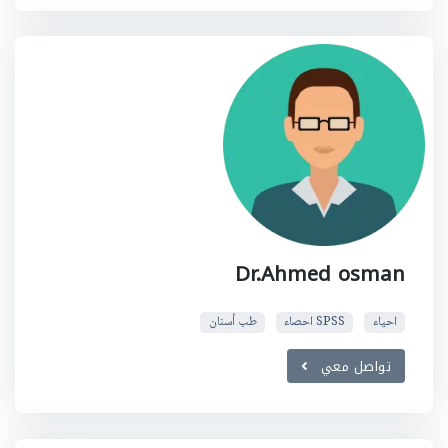
Dr.Ahmed osman
احياء
SPSS احصاء
طب أسنان
تواصل معي