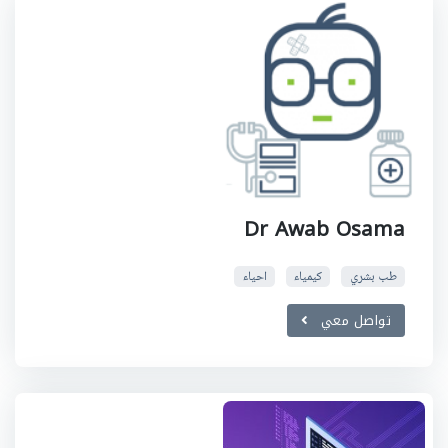
Dr Awab Osama
طب بشري
كيمياء
احياء
تواصل معي