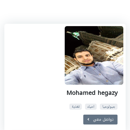
Mohamed hegazy
جيولوجيا
احياء
تغذية
تواصل معي