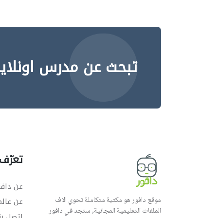
تبحث عن مدرس اونلاي
تعرّف 
عن دافو
موقع دافور هو مكتبة متكاملة تحوي الاف
عن عال
الملفات التعليمية المجانية, ستجد في دافور
اتصل بن