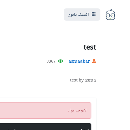
اكتشف دافور
test
asmaabar
م336
test by asma
تنبيه
لايوجد مواد