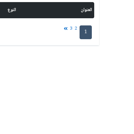
العنوان
النوع
3
2
1