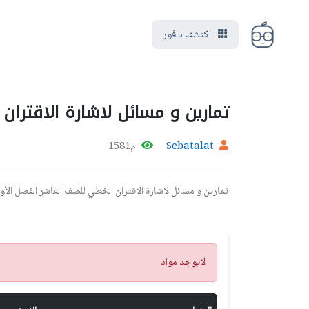
اكتشف دافور
تمارين و مسائل لاشارة الاقترا
Sebatalat
م1581
تمارين و مسائل لاشارة الاقتران الخطي للصف العاشر الفصل الأو
تنبيه
لايوجد مواد