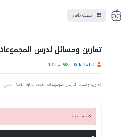
اكتشف دافور
تمارين ومسائل لدرس المجموعات 
Sebatalat
م1615
تمارين ومسائل لدرس المجموعات للصف السابع الفصل الثاني
تنبيه
لايوجد مواد