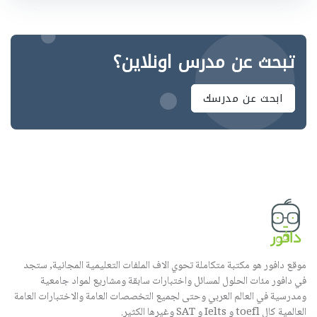
تبحث عن مدرس اونلاين؟
ابحث عن مدرسك
موقع دافور هو مكتبة متكاملة تحوي الاف الملفات التعليمية المجانية, ستجد
في دافور مئات الحلول لمسائل واختبارات سابقة ومشاريع لمواد جامعية
ومدرسية في العالم العربي وحتى لجميع التخصصات العامة والاختبارات العامة
العالمية كال toefl و Ielts و SAT وغيرها الكثير.