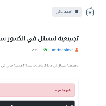
اكتشف دافور
تجميعية لمسائل في الكسور سنة
Imtinankive
م2949
نجميعية لمسائل في مادة الرياضيات للسنة الخامسة ابتائي في 
تنبيه
لايوجد مواد