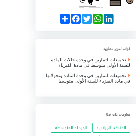
S
F
T
W
L
h
a
w
h
i
a
c
i
a
n
r
e
t
t
k
e
b
t
s
e
o
e
A
d
o
r
p
I
قوائم اخرى مشابهة
k
p
n
تجميعات لتمارين في وحدة حالات المادة
للسنة الأولى متوسط في مادة الفيزياء
تجميعات لتمارين في وحدة المادة وتحولاتها
في مادة الفيزياء للسنة الأولى متوسط
معلومات ذات صلة
المناهج الجزائرية
المرحلة المتوسطة