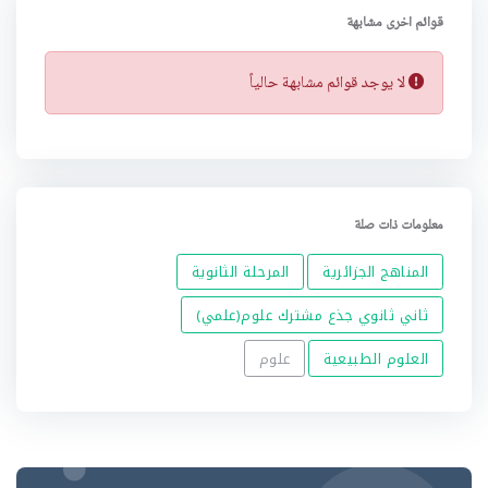
o
r
p
I
قوائم اخرى مشابهة
k
p
n
لا يوجد قوائم مشابهة حالياً
معلومات ذات صلة
المناهج الجزائرية
المرحلة الثانوية
ثاني ثانوي جذع مشترك علوم(علمي)
العلوم الطبيعية
علوم