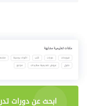
ملفات تعليمية مشابهة
شروحات
دورات
كتب
اكواد برمجية
ملخص
حلول
عروض تقديمية سلايدات
مراجع
ابحث عن دورات تدري