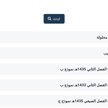
ابحث
يب