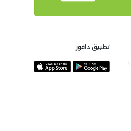
تطبيق دافور
را