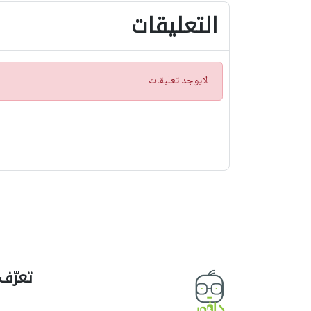
التعليقات
ت
لايوجد تعليقات
ن
ب
ي
ه
تعرّف 