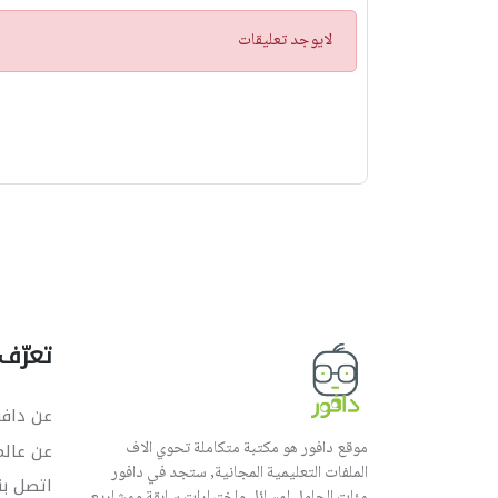
ت
لايوجد تعليقات
ن
ب
ي
ه
تعرّف 
عن دافو
موقع دافور هو مكتبة متكاملة تحوي الاف
عن عال
الملفات التعليمية المجانية, ستجد في دافور
اتصل بن
مئات الحلول لمسائل واختبارات سابقة ومشاريع