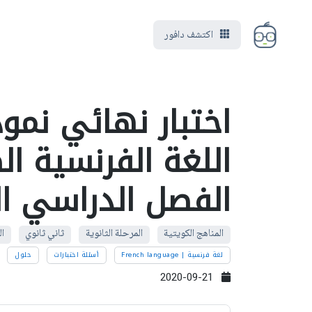
اكتشف دافور
اللغة الفرنسية ا
الفصل الدراسي ال
المناهج الكويتية
المرحلة الثانوية
ثاني ثانوي
ال
لغة فرنسية | French language
أسئلة اختبارات
حلول
2020-09-21