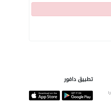
تطبيق دافور
را