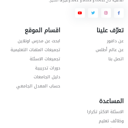
العالمية كال toefl و Ielts و SAT وغيرها الكثير.
تعرّف علينا
اقسام الموقع
عن دافور
ابحث عن مدرس اونلاين
عن عالم أطلس
تجميعات الملفات التعليمية
اتصل بنا
تجميعات الاسئلة
دورات تدريبية
دليل الجامعات
حساب المعدل الجامعي
المساعدة
الاسئلة الاكثر تكرارا
وظائف تعليم