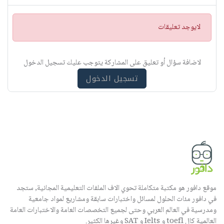
ت
لايوجد تعليقات
ن
ب
ي
لاضافة سؤال أو تعليق على المشاركة يتوجب عليك تسجيل الدخول
ه
تسجيل الدخول
موقع دافور هو مكتبة متكاملة تحوي الاف الملفات التعليمية المجانية, ستجد
في دافور مئات الحلول لمسائل واختبارات سابقة ومشاريع لمواد جامعية
ومدرسية في العالم العربي وحتى لجميع التخصصات العامة والاختبارات العامة
العالمية كال toefl و Ielts و SAT وغيرها الكثير.