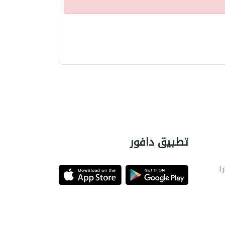
تطبيق دافور
را