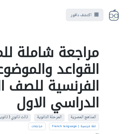
اكتشف دافور
مراجعة شاملة لل
القواعد والموضوع
الفرنسية للصف ال
الدراسي الاول
المناهج المصرية
المرحلة الثانوية
ثالث ثانوي ( ثانوي
لغة فرنسية | French language
مراجعات